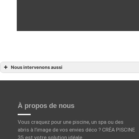
Nous intervenons aussi
Pisciniste
Pisciniste Combourg
Pisciniste Dinard
Pisciniste Betton
Pisciniste Dol-de-Bretagne
Pisciniste La Mézière
Pisciniste La Richardais
À propos de nous
Pisciniste Saint-Grégoire
Pisciniste Pacé
Pisciniste Redon
Vous craquez pour une piscine, un spa ou des
Pisciniste Saint-Cast-le-Guildo
Pisciniste Saint-Jacut-de-la-Mer
abris à l’image de vos envies déco ? CRÉA PISCINE
Pisciniste Saint-Malo
35 est votre solution idéale.