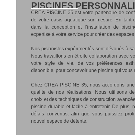
PISCINES PERSONNAL
CRÉA PISCINE 35 est votre partenaire de confi
de votre oasis aquatique sur mesure. En tant q
dans la conception et l’installation de pisci
expertise à votre service pour créer des espaces
Nos piscinistes expérimentés sont dévoués à sat
Nous travaillons en étroite collaboration avec 
votre style de vie, de vos préférences esth
disponible, pour concevoir une piscine qui vous
Chez CRÉA PISCINE 35, nous accordons une 
qualité de nos réalisations. Nous utilisons d
choix et des techniques de construction avancée
piscine durable et facile à entretenir. De plus, 
délais convenus, afin que vous puissiez profi
nouvel espace de détente.