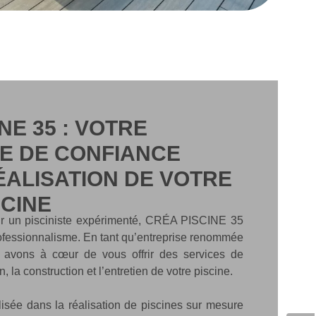
NE 35 : VOTRE
E DE CONFIANCE
ÉALISATION DE VOTRE
SCINE
isir un pisciniste expérimenté, CRÉA PISCINE 35
fessionnalisme. En tant qu’entreprise renommée
 avons à cœur de vous offrir des services de
, la construction et l’entretien de votre piscine.
lisée dans la réalisation de piscines sur mesure