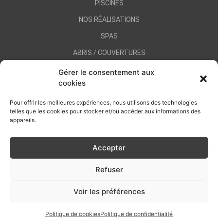
PISCINES
NOS RÉALISATIONS
SPAS
ABRIS / COUVERTURES
CONTRATS D’ENTRETIEN / SAV
Gérer le consentement aux
cookies
CONTACT
Pour offrir les meilleures expériences, nous utilisons des technologies
telles que les cookies pour stocker et/ou accéder aux informations des
appareils.
Accepter
CREA PISCINE 35
Refuser
Mentions légales
Conditions générales de vente
Voir les préférences
Politique de confidentialité
Plan de site
Politique de cookies
Politique de confidentialité