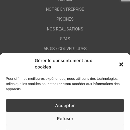
NOTRE ENTREPRISE
PISCINES
NOS RÉALISATIONS
SPAS
ABRIS / COUVERTURES
CONTRATS D’ENTRETIEN / SAV
Gérer le consentement aux
cookies
CONTACT
Pour offrir les meilleures expériences, nous utilisons des technologies
telles que les cookies pour stocker et/ou accéder aux informations des
appareils.
Accepter
CREA PISCINE 35
Refuser
Mentions légales
Conditions générales de vente