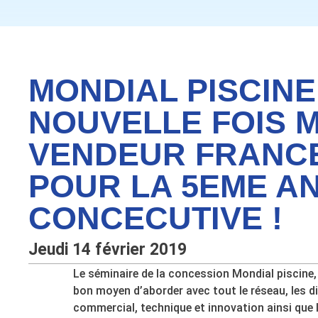
MONDIAL PISCINE
NOUVELLE FOIS 
VENDEUR FRANC
POUR LA 5EME A
CONCECUTIVE !
Jeudi 14 février 2019
Le séminaire de la concession Mondial piscine
bon moyen d’aborder avec tout le réseau, les di
commercial, technique et innovation ainsi que l